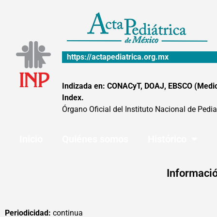
Ir
al
contenido
https://actapediatrica.org.mx
Indizada en: CONACyT, DOAJ, EBSCO (MedicLa
Index.
Órgano Oficial del Instituto Nacional de Pedia
Inicio
Quiénes somos
Histórico
Informació
Periodicidad:
continua