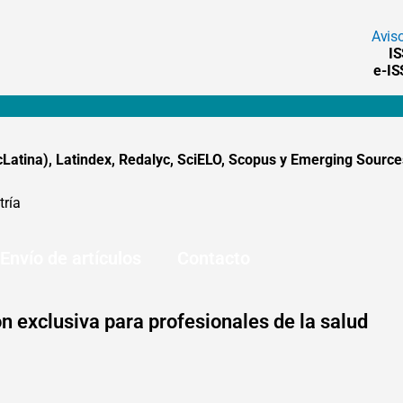
Avis
I
e-I
tina), Latindex, Redalyc, SciELO, Scopus y Emerging Sources
tría
Envío de artículos
Contacto
n exclusiva para profesionales de la salud