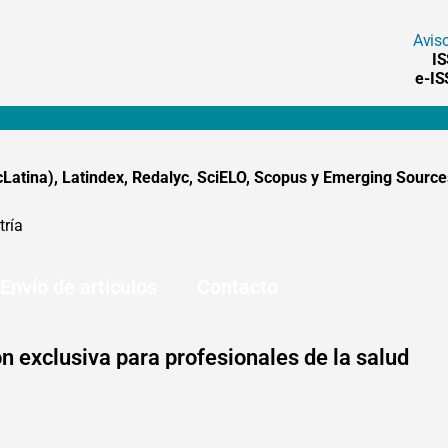
Avis
I
e-I
tina), Latindex, Redalyc, SciELO, Scopus y Emerging Sources
tría
Envío de artículos
Contacto
n exclusiva para profesionales de la salud