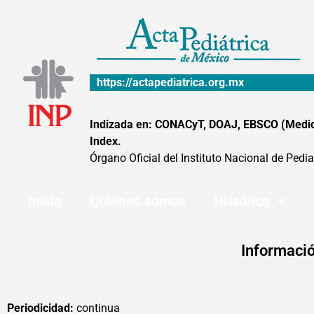
Ir
al
contenido
https://actapediatrica.org.mx
Indizada en: CONACyT, DOAJ, EBSCO (MedicLa
Index.
Órgano Oficial del Instituto Nacional de Pedia
Inicio
Quiénes somos
Histórico
Informació
Periodicidad:
continua