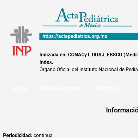
Ir
al
contenido
https://actapediatrica.org.mx
Indizada en: CONACyT, DOAJ, EBSCO (MedicLa
Index.
Órgano Oficial del Instituto Nacional de Pedia
Inicio
Quiénes somos
Histórico
Informació
Periodicidad:
continua