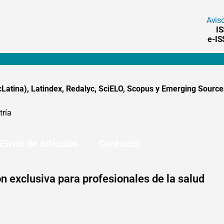
Avis
I
e-I
tina), Latindex, Redalyc, SciELO, Scopus y Emerging Sources
tría
Envío de artículos
Contacto
n exclusiva para profesionales de la salud