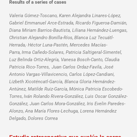
Results of a series of cases
Valeria Gómez-Toscano, Karen Alejandra Linares-López,
Gabriel Emmanuel Arce-Estrada, Ricardo Figueroa-Damián,
Diana Miriam Barrios-Bautista, Liliana Hernández-Luengas,
Christian Alejandro Bonilla-Ríos,
Blanca Luz Tecuátl-
,
Herrada,
Héctor Luna-Pastén, Mercedes Macías-
Parra,
Irma Cañedo-Solares, Patricia Saltigeral-Simentel,
Luz Belinda Ortiz-Alegría, Vanesa Bosch-Canto, Claudia
Patricia Rico-Torres,
Juan Carlos Ordaz-Favila, José
Antonio Vargas-Villavicencio, Carlos López-Candiani,
Lizbeth Xicoténcatl-García, Blanca Gloria Hernández-
Antúnez, Matilde Ruiz-García,
Mónica Patricia Escobedo-
Torres,
Iván Rolando Rivera-González, Luis Oscar González-
González, Juan Carlos Mora-González, Iris Evelin Paredes-
Alonzo, Ana María Flores-Lechuga, Lorena Hernández
Delgado, Dolores Correa