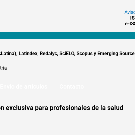
Avis
I
e-I
tina), Latindex, Redalyc, SciELO, Scopus y Emerging Sources
tría
Envío de artículos
Contacto
n exclusiva para profesionales de la salud