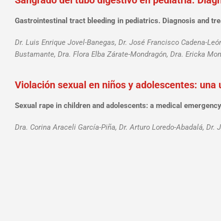
Sangrado del tubo digestivo en pediatría. Diag
Gastrointestinal tract bleeding in pediatrics. Diagnosis and tr
Dr. Luis Enrique Jovel-Banegas, Dr. José Francisco Cadena-Leó
Bustamante, Dra. Flora Elba Zárate-Mondragón, Dra. Ericka Mont
Violación sexual en niños y adolescentes: una
Sexual rape in children and adolescents: a medical emergenc
Dra. Corina Araceli García-Piña, Dr. Arturo Loredo-Abadalá, Dr.