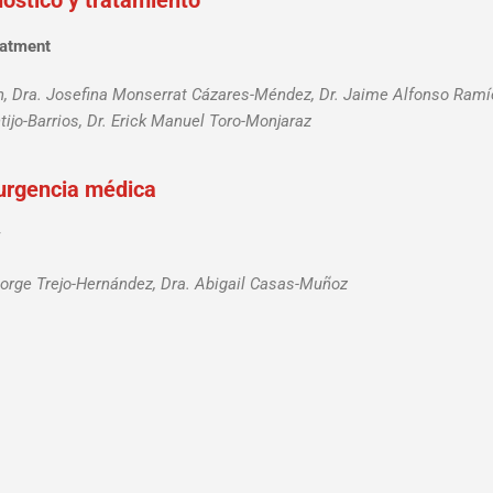
nóstico y tratamiento
eatment
n, Dra. Josefina Monserrat Cázares-Méndez, Dr. Jaime Alfonso Ramí
ijo-Barrios, Dr. Erick Manuel Toro-Monjaraz
 urgencia médica
y
 Jorge Trejo-Hernández, Dra. Abigail Casas-Muñoz