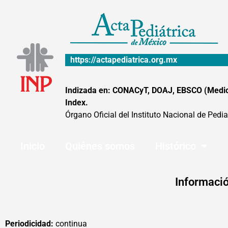
Ir
al
contenido
https://actapediatrica.org.mx
Indizada en: CONACyT, DOAJ, EBSCO (MedicLa
Index.
Órgano Oficial del Instituto Nacional de Pedia
Inicio
Quiénes somos
Histórico
Informació
Periodicidad:
continua