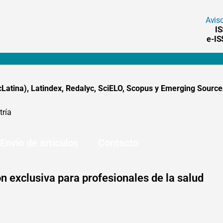
Avis
I
e-I
tina), Latindex, Redalyc, SciELO, Scopus y Emerging Sources
tría
Envío de artículos
Contacto
n exclusiva para profesionales de la salud