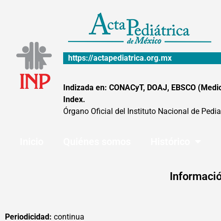
Ir
al
contenido
https://actapediatrica.org.mx
Indizada en: CONACyT, DOAJ, EBSCO (MedicLa
Index.
Órgano Oficial del Instituto Nacional de Pedia
Inicio
Quiénes somos
Histórico
Informació
Periodicidad:
continua