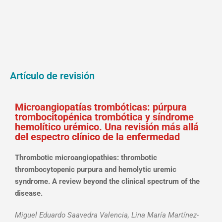
Artículo de revisión
Microangiopatías trombóticas: púrpura
trombocitopénica trombótica y síndrome
hemolítico urémico. Una revisión más allá
del espectro clínico de la enfermedad
Thrombotic microangiopathies: thrombotic
thrombocytopenic purpura and hemolytic uremic
syndrome. A review beyond the clinical spectrum of the
disease.
Miguel Eduardo Saavedra Valencia, Lina María Martínez-