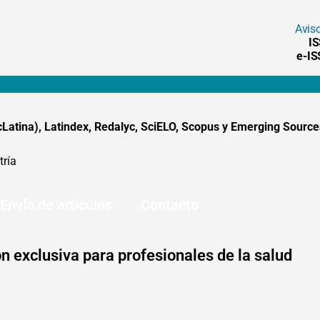
Avis
I
e-I
tina), Latindex, Redalyc, SciELO, Scopus y Emerging Sources
tría
Envío de artículos
Contacto
n exclusiva para profesionales de la salud