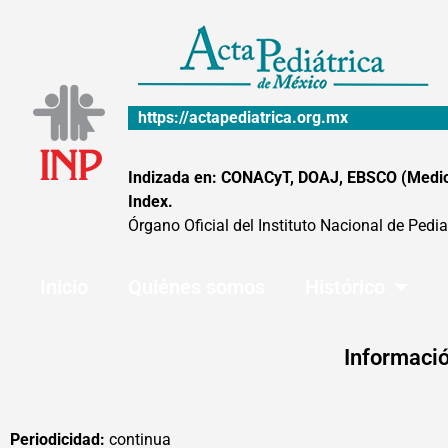
Ir
al
contenido
https://actapediatrica.org.mx
Indizada en: CONACyT, DOAJ, EBSCO (MedicLa
Index.
Órgano Oficial del Instituto Nacional de Pedia
Inicio
Quiénes somos
Histórico
Informació
Periodicidad:
continua