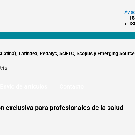
Avis
I
e-I
tina), Latindex, Redalyc, SciELO, Scopus y Emerging Sources
tría
Envío de artículos
Contacto
n exclusiva para profesionales de la salud