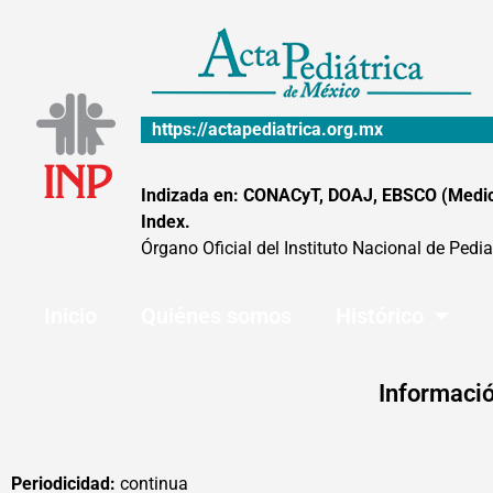
Ir
al
contenido
https://actapediatrica.org.mx
Indizada en: CONACyT, DOAJ, EBSCO (MedicLa
Index.
Órgano Oficial del Instituto Nacional de Pedia
Inicio
Quiénes somos
Histórico
Informació
Periodicidad:
continua