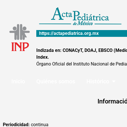
Ir
al
contenido
https://actapediatrica.org.mx
Indizada en: CONACyT, DOAJ, EBSCO (MedicLa
Index.
Órgano Oficial del Instituto Nacional de Pedia
Inicio
Quiénes somos
Histórico
Informació
Periodicidad:
continua