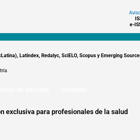
Avis
I
e-I
tina), Latindex, Redalyc, SciELO, Scopus y Emerging Sources
tría
Envío de artículos
Contacto
n exclusiva para profesionales de la salud