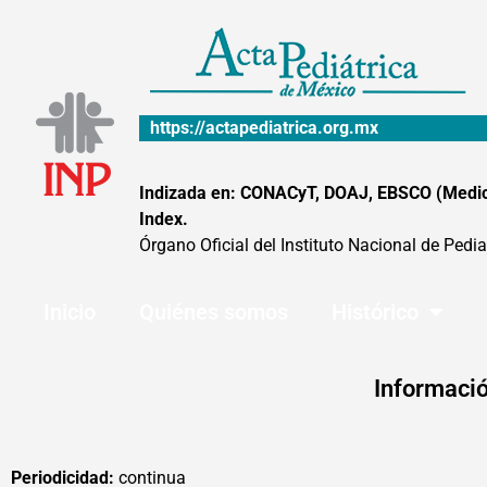
Ir
al
contenido
https://actapediatrica.org.mx
Indizada en: CONACyT, DOAJ, EBSCO (MedicLa
Index.
Órgano Oficial del Instituto Nacional de Pedia
Inicio
Quiénes somos
Histórico
Informació
Periodicidad:
continua