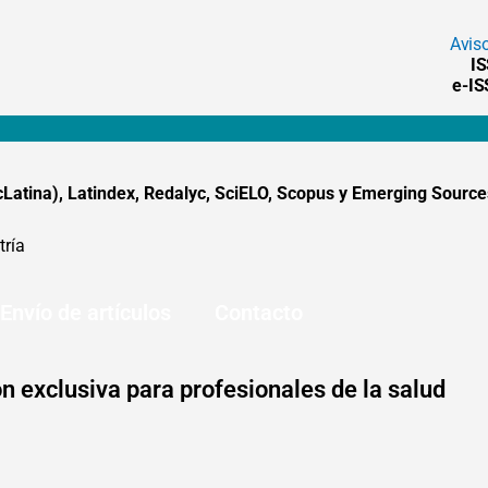
Avis
I
e-I
tina), Latindex, Redalyc, SciELO, Scopus y Emerging Sources
tría
Envío de artículos
Contacto
n exclusiva para profesionales de la salud