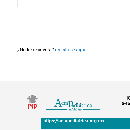
¿No tiene cuenta?
regístrese aquí
I
e-I
https://actapediatrica.org.mx