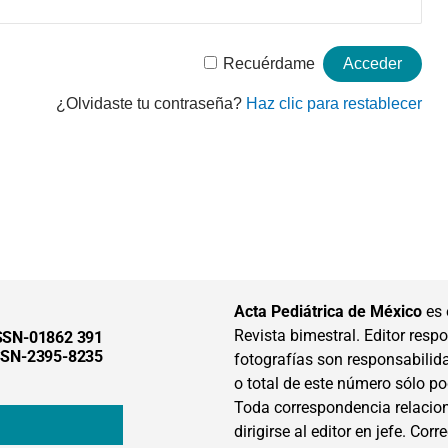
Recuérdame
¿Olvidaste tu contraseña?
Haz clic para restablecer
Acta Pediátrica de México
es 
Revista bimestral. Editor respon
SSN-01862 391
SSN-2395-8235
fotografías son responsabilid
o total de este número sólo po
Toda correspondencia relacion
dirigirse al editor en jefe. Corr