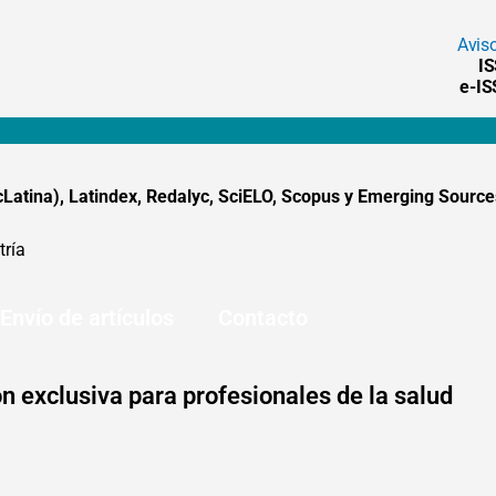
Avis
I
e-I
tina), Latindex, Redalyc, SciELO, Scopus y Emerging Sources
tría
Envío de artículos
Contacto
n exclusiva para profesionales de la salud