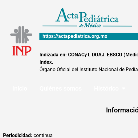
Ir
al
contenido
https://actapediatrica.org.mx
Indizada en: CONACyT, DOAJ, EBSCO (MedicLa
Index.
Órgano Oficial del Instituto Nacional de Pedia
Inicio
Quiénes somos
Histórico
Informació
Periodicidad:
continua