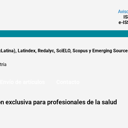
Avis
I
e-I
tina), Latindex, Redalyc, SciELO, Scopus y Emerging Sources
tría
Envío de artículos
Contacto
n exclusiva para profesionales de la salud