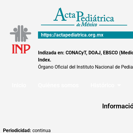
Ir
al
contenido
https://actapediatrica.org.mx
Indizada en: CONACyT, DOAJ, EBSCO (MedicLa
Index.
Órgano Oficial del Instituto Nacional de Pedia
Inicio
Quiénes somos
Histórico
Informació
Periodicidad:
continua