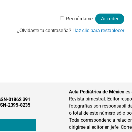
Recuérdame
¿Olvidaste tu contraseña?
Haz clic para restablecer
Acta Pediátrica de México
es 
Revista bimestral. Editor respon
SSN-01862 391
SSN-2395-8235
fotografías son responsabilid
o total de este número sólo po
Toda correspondencia relacion
dirigirse al editor en jefe. Corr