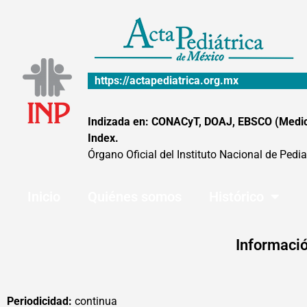
Ir
al
contenido
https://actapediatrica.org.mx
Indizada en: CONACyT, DOAJ, EBSCO (MedicLa
Index.
Órgano Oficial del Instituto Nacional de Pedia
Inicio
Quiénes somos
Histórico
Informació
Periodicidad:
continua