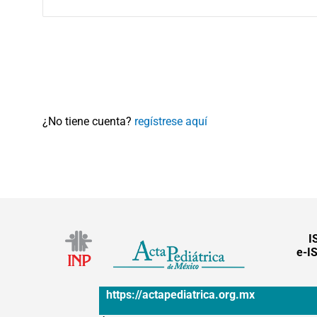
¿No tiene cuenta?
regístrese aquí
I
e-I
https://actapediatrica.org.mx