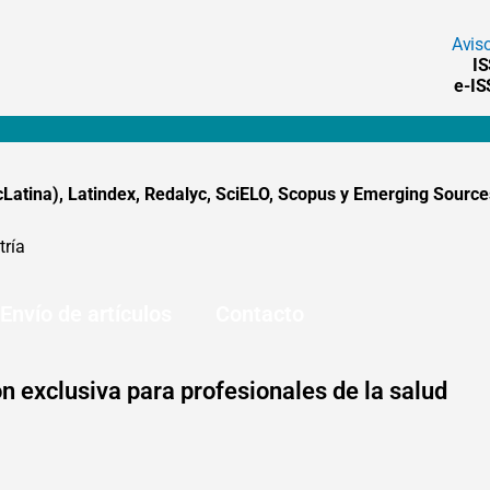
Avis
I
e-I
tina), Latindex, Redalyc, SciELO, Scopus y Emerging Sources
tría
Envío de artículos
Contacto
n exclusiva para profesionales de la salud