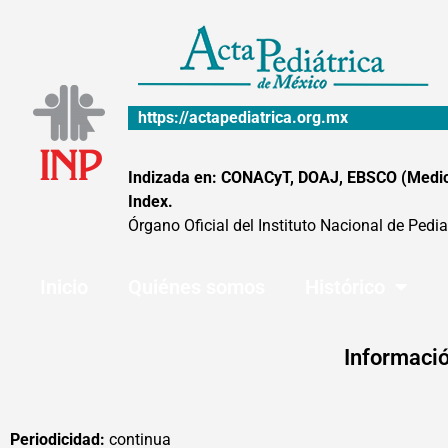
Ir
al
contenido
https://actapediatrica.org.mx
Indizada en: CONACyT, DOAJ, EBSCO (MedicLa
Index.
Órgano Oficial del Instituto Nacional de Pedia
Inicio
Quiénes somos
Histórico
Informació
Periodicidad:
continua