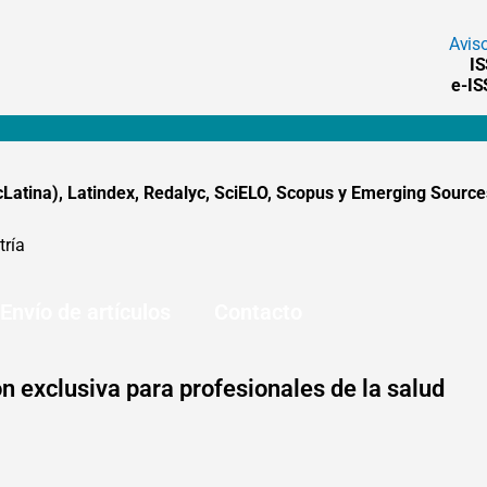
Avis
I
e-I
tina), Latindex, Redalyc, SciELO, Scopus y Emerging Sources
tría
Envío de artículos
Contacto
n exclusiva para profesionales de la salud