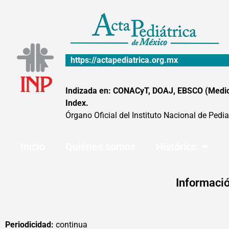
Ir
al
contenido
https://actapediatrica.org.mx
Indizada en: CONACyT, DOAJ, EBSCO (MedicLa
Index.
Órgano Oficial del Instituto Nacional de Pedia
Inicio
Quiénes somos
Histórico
Informació
Periodicidad:
continua