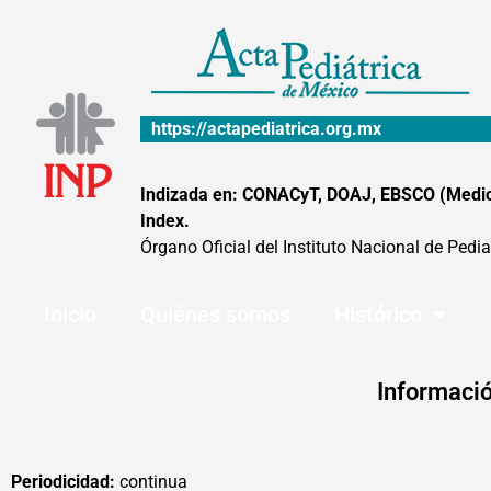
Ir
al
contenido
https://actapediatrica.org.mx
Indizada en: CONACyT, DOAJ, EBSCO (MedicLa
Index.
Órgano Oficial del Instituto Nacional de Pedia
Inicio
Quiénes somos
Histórico
Informació
Periodicidad:
continua