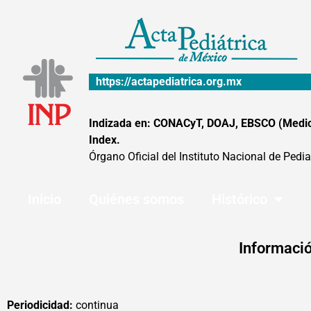
Ir
al
contenido
https://actapediatrica.org.mx
Indizada en: CONACyT, DOAJ, EBSCO (MedicLa
Index.
Órgano Oficial del Instituto Nacional de Pedia
Inicio
Quiénes somos
Histórico
Informació
Periodicidad:
continua