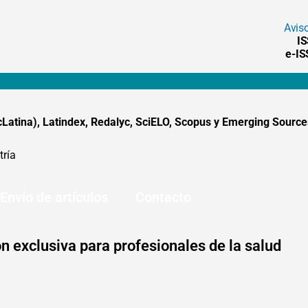
Avis
I
e-I
tina), Latindex, Redalyc, SciELO, Scopus y Emerging Sources
tría
Envío de artículos
Contacto
n exclusiva para profesionales de la salud