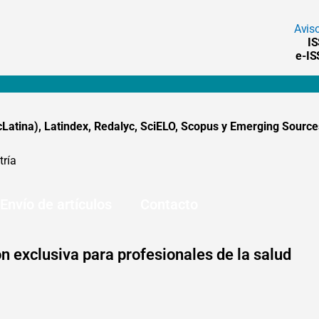
Avis
I
e-I
tina), Latindex, Redalyc, SciELO, Scopus y Emerging Sources
tría
Envío de artículos
Contacto
n exclusiva para profesionales de la salud