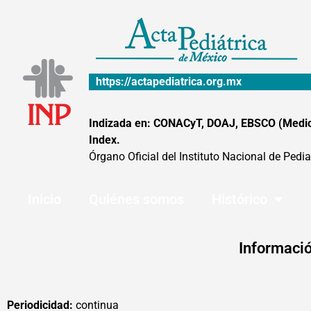
Ir
al
contenido
https://actapediatrica.org.mx
Indizada en: CONACyT, DOAJ, EBSCO (MedicLa
Index.
Órgano Oficial del Instituto Nacional de Pedia
Inicio
Quiénes somos
Histórico
Informació
Periodicidad:
continua