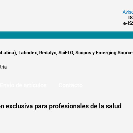
Avis
I
e-I
tina), Latindex, Redalyc, SciELO, Scopus y Emerging Sources
tría
Envío de artículos
Contacto
n exclusiva para profesionales de la salud