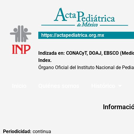
Ir
al
contenido
https://actapediatrica.org.mx
Indizada en: CONACyT, DOAJ, EBSCO (MedicLa
Index.
Órgano Oficial del Instituto Nacional de Pedia
Inicio
Quiénes somos
Histórico
Informació
Periodicidad:
continua