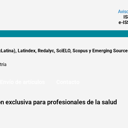
Avis
I
e-I
tina), Latindex, Redalyc, SciELO, Scopus y Emerging Sources
tría
Envío de artículos
Contacto
n exclusiva para profesionales de la salud