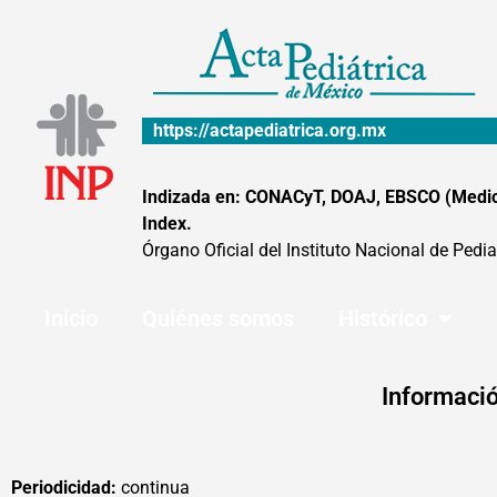
Ir
al
contenido
https://actapediatrica.org.mx
Indizada en: CONACyT, DOAJ, EBSCO (MedicLa
Index.
Órgano Oficial del Instituto Nacional de Pedia
Inicio
Quiénes somos
Histórico
Informació
Periodicidad:
continua