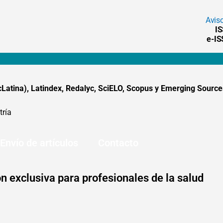
Avis
I
e-I
tina), Latindex, Redalyc, SciELO, Scopus y Emerging Sources
tría
Envío de artículos
Contacto
n exclusiva para profesionales de la salud