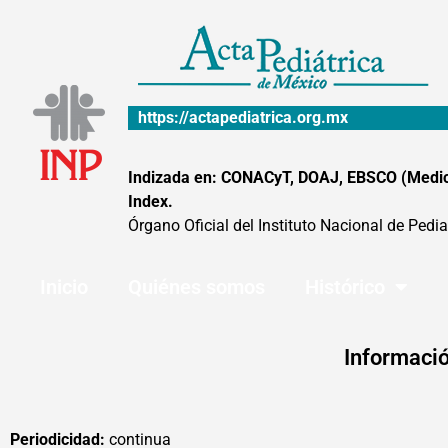
Ir
al
contenido
https://actapediatrica.org.mx
Indizada en: CONACyT, DOAJ, EBSCO (MedicLa
Index.
Órgano Oficial del Instituto Nacional de Pedia
Inicio
Quiénes somos
Histórico
Informació
Periodicidad:
continua