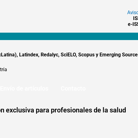
Avis
I
e-I
tina), Latindex, Redalyc, SciELO, Scopus y Emerging Sources
tría
Envío de artículos
Contacto
n exclusiva para profesionales de la salud