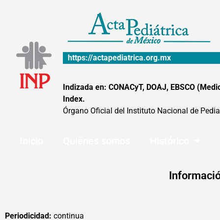
Ir
al
contenido
https://actapediatrica.org.mx
Indizada en: CONACyT, DOAJ, EBSCO (MedicLa
Index.
Órgano Oficial del Instituto Nacional de Pedia
Inicio
Quiénes somos
Histórico
Informació
Periodicidad:
continua