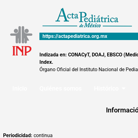
Ir
al
contenido
https://actapediatrica.org.mx
Indizada en: CONACyT, DOAJ, EBSCO (MedicLa
Index.
Órgano Oficial del Instituto Nacional de Pedia
Inicio
Quiénes somos
Histórico
Informació
Periodicidad:
continua