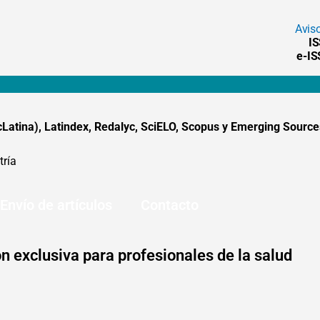
Avis
I
e-I
tina), Latindex, Redalyc, SciELO, Scopus y Emerging Sources
tría
Envío de artículos
Contacto
n exclusiva para profesionales de la salud