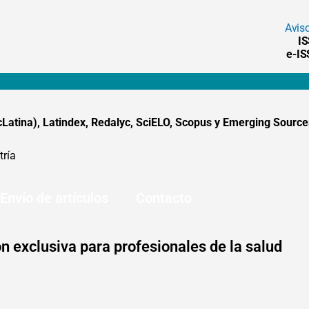
Avis
I
e-I
tina), Latindex, Redalyc, SciELO, Scopus y Emerging Sources
tría
Envío de artículos
Contacto
n exclusiva para profesionales de la salud