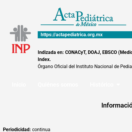
Ir
al
contenido
https://actapediatrica.org.mx
Indizada en: CONACyT, DOAJ, EBSCO (MedicLa
Index.
Órgano Oficial del Instituto Nacional de Pedia
Inicio
Quiénes somos
Histórico
Informació
Periodicidad:
continua