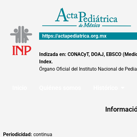
Ir
al
contenido
https://actapediatrica.org.mx
Indizada en: CONACyT, DOAJ, EBSCO (MedicLa
Index.
Órgano Oficial del Instituto Nacional de Pedia
Inicio
Quiénes somos
Histórico
Informació
Periodicidad:
continua