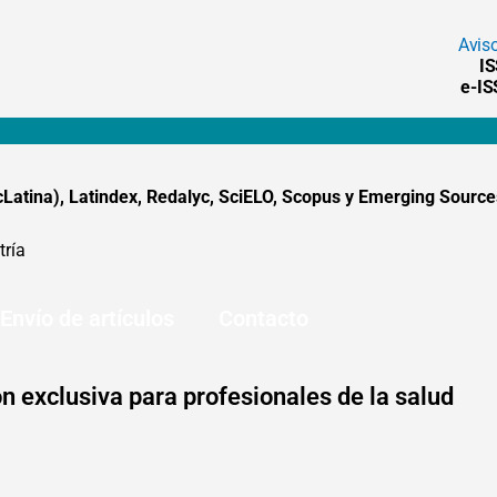
Avis
I
e-I
tina), Latindex, Redalyc, SciELO, Scopus y Emerging Sources
tría
Envío de artículos
Contacto
n exclusiva para profesionales de la salud