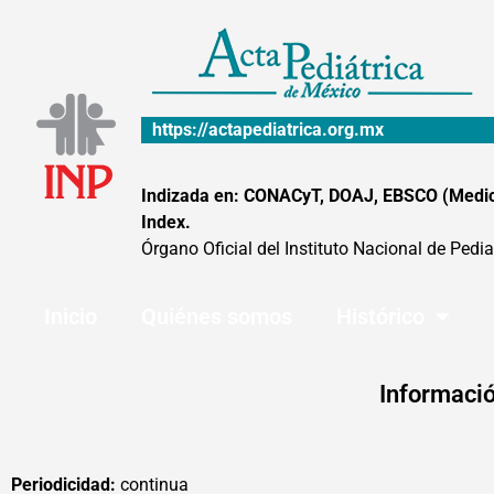
Ir
al
contenido
https://actapediatrica.org.mx
Indizada en: CONACyT, DOAJ, EBSCO (MedicLa
Index.
Órgano Oficial del Instituto Nacional de Pedia
Inicio
Quiénes somos
Histórico
Informació
Periodicidad:
continua