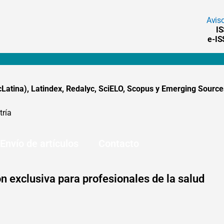
Avis
I
e-I
tina), Latindex, Redalyc, SciELO, Scopus y Emerging Sources
tría
Envío de artículos
Contacto
n exclusiva para profesionales de la salud