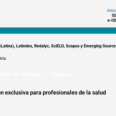
Avis
I
e-I
tina), Latindex, Redalyc, SciELO, Scopus y Emerging Sources
tría
Envío de artículos
Contacto
n exclusiva para profesionales de la salud