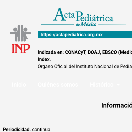
Ir
al
contenido
https://actapediatrica.org.mx
Indizada en: CONACyT, DOAJ, EBSCO (MedicLa
Index.
Órgano Oficial del Instituto Nacional de Pedia
Inicio
Quiénes somos
Histórico
Informació
Periodicidad:
continua