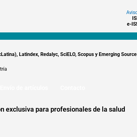
Avis
I
e-I
tina), Latindex, Redalyc, SciELO, Scopus y Emerging Sources
tría
Envío de artículos
Contacto
n exclusiva para profesionales de la salud