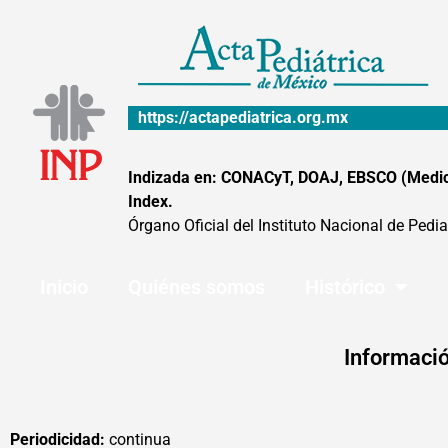
Ir
al
contenido
https://actapediatrica.org.mx
Indizada en: CONACyT, DOAJ, EBSCO (MedicLa
Index.
Órgano Oficial del Instituto Nacional de Pedia
Inicio
Quiénes somos
Histórico
Informació
Periodicidad:
continua