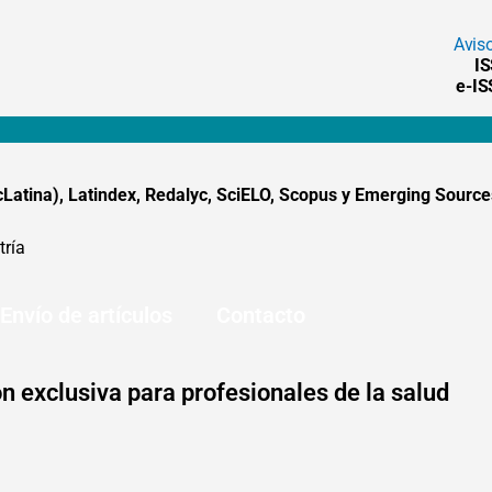
Avis
I
e-I
tina), Latindex, Redalyc, SciELO, Scopus y Emerging Sources
tría
Envío de artículos
Contacto
n exclusiva para profesionales de la salud