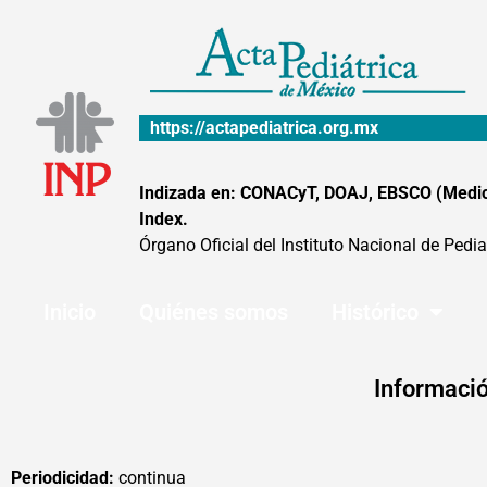
Ir
al
contenido
https://actapediatrica.org.mx
Indizada en: CONACyT, DOAJ, EBSCO (MedicLa
Index.
Órgano Oficial del Instituto Nacional de Pedia
Inicio
Quiénes somos
Histórico
Informació
Periodicidad:
continua