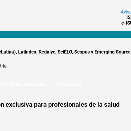
Avis
I
e-I
tina), Latindex, Redalyc, SciELO, Scopus y Emerging Sources
tría
Envío de artículos
Contacto
n exclusiva para profesionales de la salud