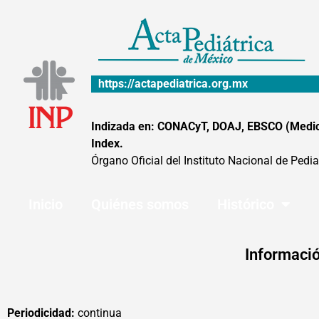
Ir
al
contenido
https://actapediatrica.org.mx
Indizada en: CONACyT, DOAJ, EBSCO (MedicLa
Index.
Órgano Oficial del Instituto Nacional de Pedia
Inicio
Quiénes somos
Histórico
Informació
Periodicidad:
continua