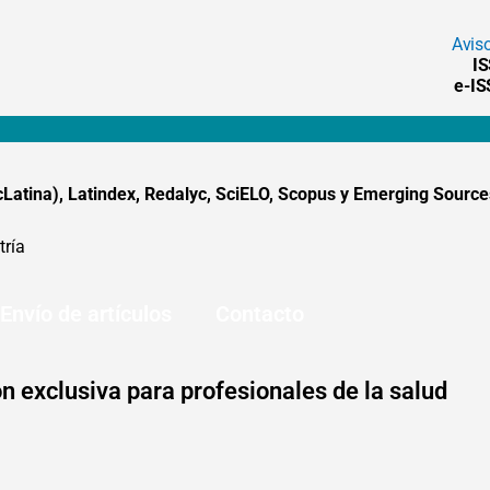
Avis
I
e-I
tina), Latindex, Redalyc, SciELO, Scopus y Emerging Sources
tría
Envío de artículos
Contacto
n exclusiva para profesionales de la salud