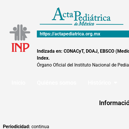
Ir
al
contenido
https://actapediatrica.org.mx
Indizada en: CONACyT, DOAJ, EBSCO (MedicLa
Index.
Órgano Oficial del Instituto Nacional de Pedia
Inicio
Quiénes somos
Histórico
Informació
Periodicidad:
continua