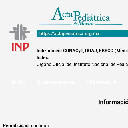
Ir
al
contenido
https://actapediatrica.org.mx
Indizada en: CONACyT, DOAJ, EBSCO (MedicLa
Index.
Órgano Oficial del Instituto Nacional de Pedia
Inicio
Quiénes somos
Histórico
Informació
Periodicidad:
continua