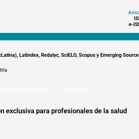
Avis
I
e-I
tina), Latindex, Redalyc, SciELO, Scopus y Emerging Sources
tría
Envío de artículos
Contacto
n exclusiva para profesionales de la salud