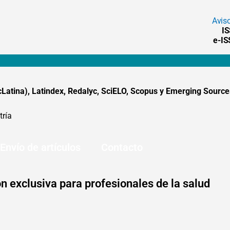
Avis
I
e-I
tina), Latindex, Redalyc, SciELO, Scopus y Emerging Sources
tría
Envío de artículos
Contacto
n exclusiva para profesionales de la salud