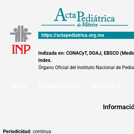
Ir
al
contenido
https://actapediatrica.org.mx
Indizada en: CONACyT, DOAJ, EBSCO (MedicLa
Index.
Órgano Oficial del Instituto Nacional de Pedia
Inicio
Quiénes somos
Histórico
Informació
Periodicidad:
continua