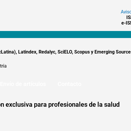
Avis
I
e-I
tina), Latindex, Redalyc, SciELO, Scopus y Emerging Sources
tría
Envío de artículos
Contacto
n exclusiva para profesionales de la salud