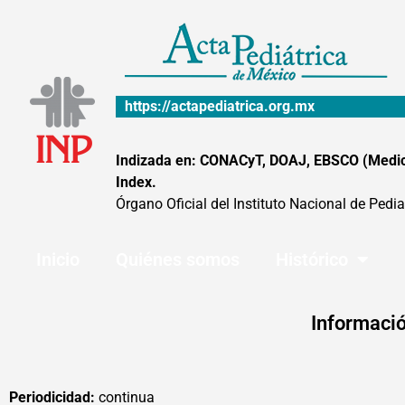
Ir
al
contenido
https://actapediatrica.org.mx
Indizada en: CONACyT, DOAJ, EBSCO (MedicLa
Index.
Órgano Oficial del Instituto Nacional de Pedia
Inicio
Quiénes somos
Histórico
Informació
Periodicidad:
continua