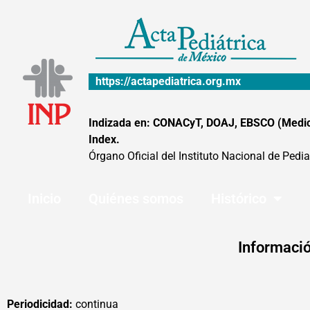
Ir
al
contenido
https://actapediatrica.org.mx
Indizada en: CONACyT, DOAJ, EBSCO (MedicLa
Index.
Órgano Oficial del Instituto Nacional de Pedia
Inicio
Quiénes somos
Histórico
Informació
Periodicidad:
continua