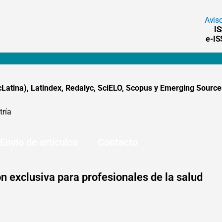
Avis
I
e-I
tina), Latindex, Redalyc, SciELO, Scopus y Emerging Sources
tría
Envío de artículos
Contacto
n exclusiva para profesionales de la salud