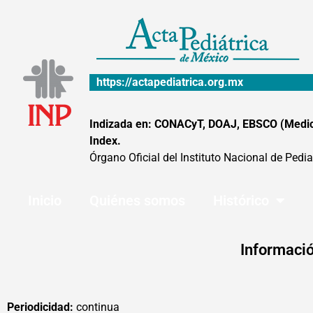
Ir
al
contenido
https://actapediatrica.org.mx
Indizada en: CONACyT, DOAJ, EBSCO (MedicLa
Index.
Órgano Oficial del Instituto Nacional de Pedia
Inicio
Quiénes somos
Histórico
Informació
Periodicidad:
continua