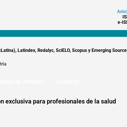
Avis
I
e-I
tina), Latindex, Redalyc, SciELO, Scopus y Emerging Sources
tría
Envío de artículos
Contacto
n exclusiva para profesionales de la salud