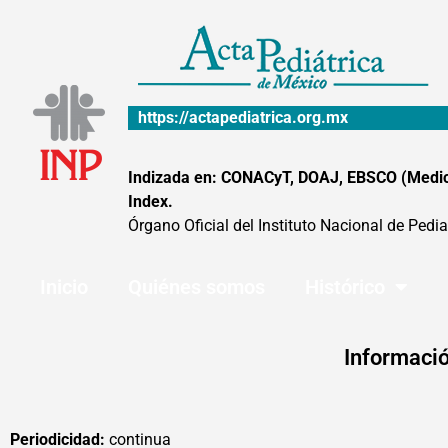
Ir
al
contenido
https://actapediatrica.org.mx
Indizada en: CONACyT, DOAJ, EBSCO (MedicLa
Index.
Órgano Oficial del Instituto Nacional de Pedia
Inicio
Quiénes somos
Histórico
Informació
Periodicidad:
continua