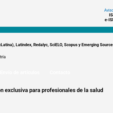
Avis
I
e-I
tina), Latindex, Redalyc, SciELO, Scopus y Emerging Sources
tría
Envío de artículos
Contacto
n exclusiva para profesionales de la salud