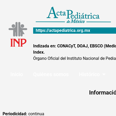
Ir
al
contenido
https://actapediatrica.org.mx
Indizada en: CONACyT, DOAJ, EBSCO (MedicLa
Index.
Órgano Oficial del Instituto Nacional de Pedia
Inicio
Quiénes somos
Histórico
Informació
Periodicidad:
continua