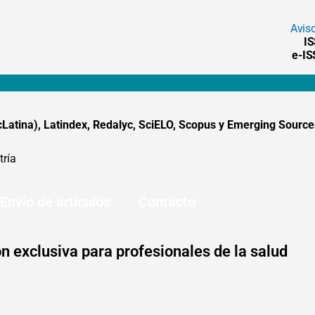
Avis
I
e-I
tina), Latindex, Redalyc, SciELO, Scopus y Emerging Sources
tría
Envío de artículos
Contacto
n exclusiva para profesionales de la salud