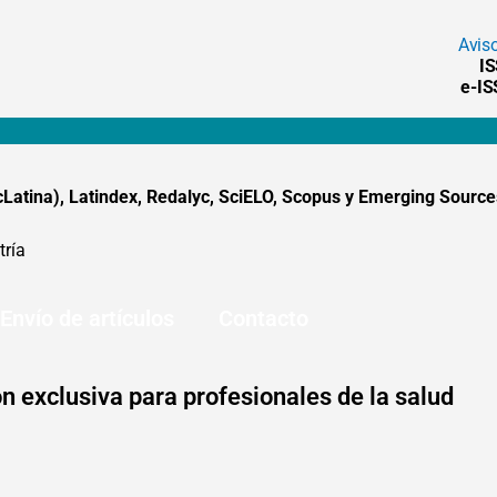
Avis
I
e-I
tina), Latindex, Redalyc, SciELO, Scopus y Emerging Sources
tría
Envío de artículos
Contacto
n exclusiva para profesionales de la salud