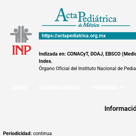
Ir
al
contenido
https://actapediatrica.org.mx
Indizada en: CONACyT, DOAJ, EBSCO (MedicLa
Index.
Órgano Oficial del Instituto Nacional de Pedia
Inicio
Quiénes somos
Histórico
Informació
Periodicidad:
continua