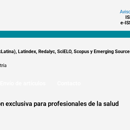
Avis
I
e-I
tina), Latindex, Redalyc, SciELO, Scopus y Emerging Sources
tría
Envío de artículos
Contacto
n exclusiva para profesionales de la salud