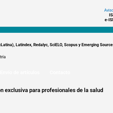
Avis
I
e-I
tina), Latindex, Redalyc, SciELO, Scopus y Emerging Sources
tría
Envío de artículos
Contacto
n exclusiva para profesionales de la salud