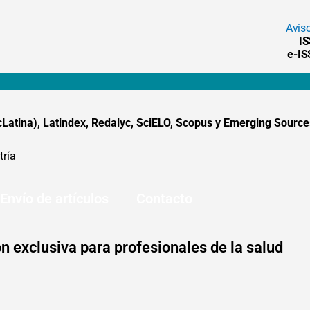
Avis
I
e-I
tina), Latindex, Redalyc, SciELO, Scopus y Emerging Sources
tría
Envío de artículos
Contacto
n exclusiva para profesionales de la salud