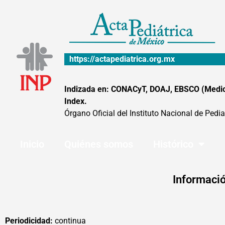
Ir
al
contenido
https://actapediatrica.org.mx
Indizada en: CONACyT, DOAJ, EBSCO (MedicLa
Index.
Órgano Oficial del Instituto Nacional de Pedia
Inicio
Quiénes somos
Histórico
Informació
Periodicidad:
continua