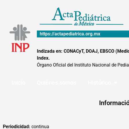
Ir
al
contenido
https://actapediatrica.org.mx
Indizada en: CONACyT, DOAJ, EBSCO (MedicLa
Index.
Órgano Oficial del Instituto Nacional de Pedia
Inicio
Quiénes somos
Histórico
Informació
Periodicidad:
continua