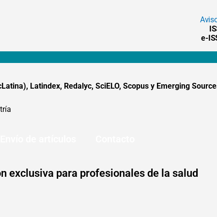
Avis
I
e-I
tina), Latindex, Redalyc, SciELO, Scopus y Emerging Sources
tría
Envío de artículos
Contacto
n exclusiva para profesionales de la salud