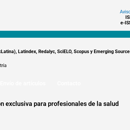
Avis
I
e-I
tina), Latindex, Redalyc, SciELO, Scopus y Emerging Sources
tría
Envío de artículos
Contacto
n exclusiva para profesionales de la salud