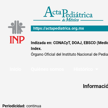
Ir
al
contenido
https://actapediatrica.org.mx
Indizada en: CONACyT, DOAJ, EBSCO (MedicLa
Index.
Órgano Oficial del Instituto Nacional de Pedia
Inicio
Quiénes somos
Histórico
Informació
Periodicidad:
continua