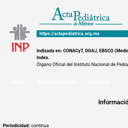
Ir
al
contenido
https://actapediatrica.org.mx
Indizada en: CONACyT, DOAJ, EBSCO (MedicLa
Index.
Órgano Oficial del Instituto Nacional de Pedia
Inicio
Quiénes somos
Histórico
Informació
Periodicidad:
continua