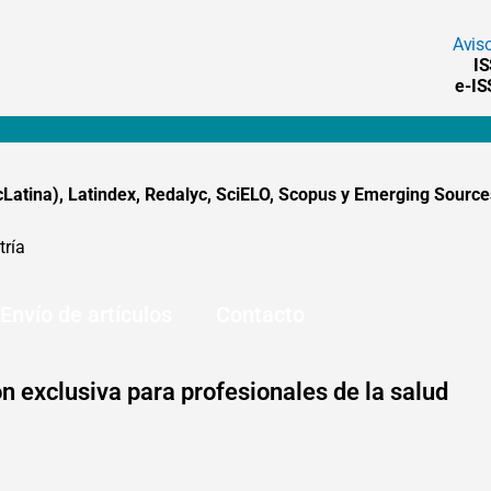
Avis
I
e-I
tina), Latindex, Redalyc, SciELO, Scopus y Emerging Sources
tría
Envío de artículos
Contacto
n exclusiva para profesionales de la salud