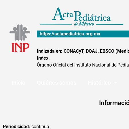
Ir
al
contenido
https://actapediatrica.org.mx
Indizada en: CONACyT, DOAJ, EBSCO (MedicLa
Index.
Órgano Oficial del Instituto Nacional de Pedia
Inicio
Quiénes somos
Histórico
Informació
Periodicidad:
continua