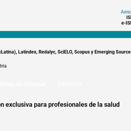
Avis
I
e-I
tina), Latindex, Redalyc, SciELO, Scopus y Emerging Sources
tría
Envío de artículos
Contacto
n exclusiva para profesionales de la salud