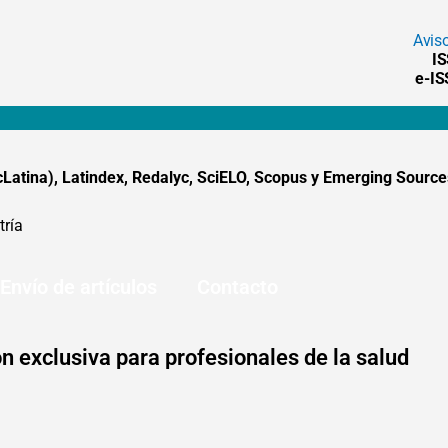
Avis
I
e-I
tina), Latindex, Redalyc, SciELO, Scopus y Emerging Sources
tría
Envío de artículos
Contacto
n exclusiva para profesionales de la salud