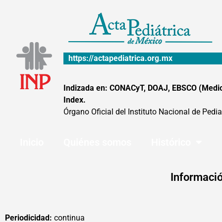
Ir
al
contenido
https://actapediatrica.org.mx
Indizada en: CONACyT, DOAJ, EBSCO (MedicLa
Index.
Órgano Oficial del Instituto Nacional de Pedia
Inicio
Quiénes somos
Histórico
Informació
Periodicidad:
continua