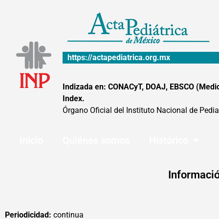
Ir
al
contenido
https://actapediatrica.org.mx
Indizada en: CONACyT, DOAJ, EBSCO (MedicLa
Index.
Órgano Oficial del Instituto Nacional de Pedia
Inicio
Quiénes somos
Histórico
Informació
Periodicidad:
continua