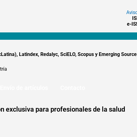
Avis
I
e-I
tina), Latindex, Redalyc, SciELO, Scopus y Emerging Sources
tría
Envío de artículos
Contacto
n exclusiva para profesionales de la salud